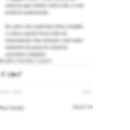
renkli bir lager türüdür. Hafif acılık ve malt 
profili ile karakterizedir.
Bu sadece bira çeşitlerinin birkaç örneğidir 
ve dünya çapında birçok farklı tür 
bulunmaktadır. Bira tutkunları, farklı tatları 
keşfetmek için geniş bir yelpazede 
seçeneklere sahiptirler.
Bira
Bira Nedir
Bira Çeşitleri
Son Yazılar
Hepsini Gör