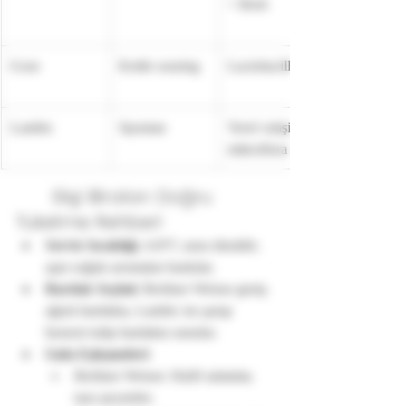
+ Brett
Gose
Kettle souring
Lactobacillus
Lambic
Spontan
Yerel vahşi 
mikroflora
	Ekşi Biraları Doğru 
Tüketme Rehberi
Servis Sıcaklığı
: 4-8°C arası idealdir; 
aşırı soğuk aromaları baskılar.
Bardak Seçimi
: Berliner Weisse geniş 
ağızlı bardakta, Lambic ise şarap 
benzeri tulip bardakta sunulur.
Gıda Eşleşmeleri
:
Berliner Weisse: Hafif salatalar, 
taze peynirler.