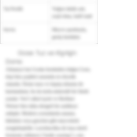
Tat Profili
Yoğun laktik asit, 
yeşil elma, hafif malt
Servis
Meyve şurubuyla, 
geniş bardakta
	Gose: Tuz ve Kişnişin 
Dansı
Almanya’nın Goslar kentinden doğan Gose, 
ekşi bira çeşitleri arasında en ekzotik 
olanıdır. Deniz tuzu ve kişniş tohumu ile 
harmanlanır, bu da tuzlu-mineralli bir finish 
yaratır. %4-5 alkol içerir ve Berliner 
Weisse’den daha dengeli bir asiditeye 
sahiptir. Modern yorumlarda ananas, 
hibisküs veya greyfurt gibi meyvelerle 
zenginleştirilir. Lactobacillus ile kısa süreli 
fermente edilmesi (“kettle souring”), onu 