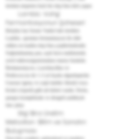
üretimi nispeten hızlı bir ekşi bira türü yapar.
	Lambic: Vahşi 
Fermantasyonun Şaheseri
Belçika’nın Senne Vadisi’nde üretilen 
Lambic, spontan fermantasyon ile elde 
edilen en kadim ekşi bira çeşitlerindendir. 
Soğutulmamış şıra, açık hava tanklarında 
yerel mikroorganizmalara maruz bırakılır. 
Brettanomyces, Lactobacillus ve 
Pediococcus ile 1-3 yıl fıçıda olgunlaştırılır. 
Gueuze (genç ve yaşlı lambic blend) veya 
Kriek (vişneli) gibi alt türleri vardır. Derin, 
şarapsı kompleksite ve dengeli asiditeyle 
öne çıkar.
	Ekşi Bira Üretim 
Metodları: Bilim ve Sanatın 
Buluşması
Ekşi bira çeşitleri, geleneksel ve modern 