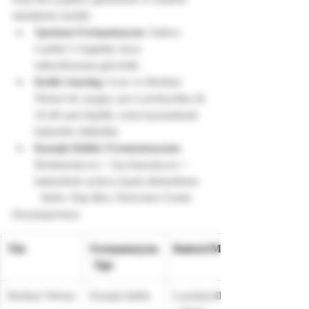
tekniklerle üretilir:
Spontan Fermantasyon
: Sadece 
Lambic’e özgüdür; hava 
mikroflorasına güvenilir.
Kettle Souring
: Gose ve Berliner 
Weisse’de yaygın; şıra Lactobacillus ile 
24-48 saat ekşitilir, sonra kaynatılarak 
bakteriler öldürülür.
Karışık Kültür Fermentasyonu
: 
Brettanomyces + Saccharomyces + 
bakterilerle aylarca fıçıda dinlendirme.
	Tablo: Ekşi Bira Türlerinin Üretim 
Karşılaştırması
Tür
Fermantasyon
Bakteri/Maya
 Tipi
Berliner Weisse
Karışık kültür
Lactobacillus 