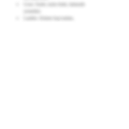
Gose: Sushi, tuzlu fıstık, baharatlı 
yemekler.
Lambic: Kümes hayvanları, 
karamelize tatlılar.
	Ekşi Bira Çeşitleri Neden 
Özel?
Berliner Weisse, Gose ve Lambic, sıradan 
biralardan kopuş arayanlar için birer yol 
haritasıdır. Bu ekşi bira çeşitleri, 
fermantasyonun sınırlarını zorlayarak derin 
tat katmanları, tarihsel bağlar ve 
gastronomik esneklik sunar. Craft beer 
devrimiyle birlikte, yerel üreticilerin 
deneyimleriyle yeniden şekillenen bu türler, 
Türkiye’de de giderek daha erişilebilir hale 
geliyor.