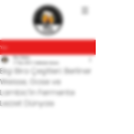
Yazı
Bira Tadımı
17 Haz 2025
2 dakikada okunur
Ekşi Bira Çeşitleri: Berliner
Weisse, Gose ve
Lambic’in Fermente
Lezzet Dünyası