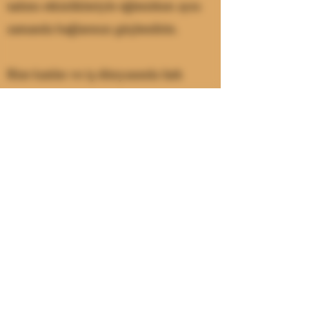
tadımı etkinlikleriyle eğlenirken aynı
zamanda bağlarınızı güçlendirin.
Bize katılın ve iş dünyasında fark
yaratan bir bira deneyimi yaşayın.
Kurumsal etkinliklerinizde bize
güvenin, unutulmaz bir lezzet
yolculuğu için biz buradayız.
Bira Tadımı
info@nconorg.com
0540 8278464
0540 TASTING
©2024, "Bira Tadımı",
"Nihat Önder Tasting