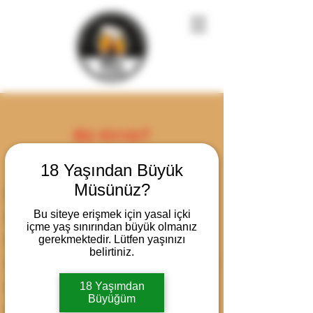
Biz Kimiz?
NCO Organizasyon Ltd. Şti.
18 Yaşından Büyük
Müsünüz?
Biz, bira tutkunlarının heyecanını ve
Bu siteye erişmek için yasal içki
lezzetini iş dünyasına taşımayı
içme yaş sınırından büyük olmanız
hedefleyen bir ekibiz. Kurumsal
gerekmektedir. Lütfen yaşınızı
belirtiniz.
firmalar için özel bira tadım etkinlikleri
düzenleyerek, müşterilerimize
18 Yaşımdan
Büyüğüm
unutulmaz anlar yaşatıyoruz.